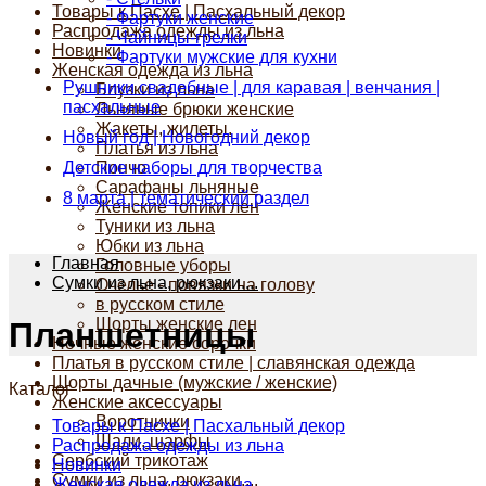
Товары к Пасхе | Пасхальный декор
- Фартуки женские
Распродажа одежды из льна
- Чайницы-грелки
Новинки
- Фартуки мужские для кухни
Женская одежда из льна
Рушники свадебные | для каравая | венчания |
Блузки из льна
пасхальные
Льняные брюки женские
Жакеты, жилеты.
Новый год | Новогодний декор
Платья из льна
Детские наборы для творчества
Пончо
Сарафаны льняные
8 марта | тематический раздел
Женские топики лен
Туники из льна
Юбки из льна
Главная
Головные уборы
Сумки из льна, рюкзаки....
Очелье - повязки на голову
в русском стиле
Шорты женские лен
Планшетницы
Ночные женские сорочки
Платья в русском стиле | славянская одежда
Шорты дачные (мужские / женские)
Каталог
Женские аксессуары
Воротнички
Товары к Пасхе | Пасхальный декор
Шали, шарфы
Распродажа одежды из льна
Сербский трикотаж
Новинки
Сумки из льна, рюкзаки....
Женская одежда из льна