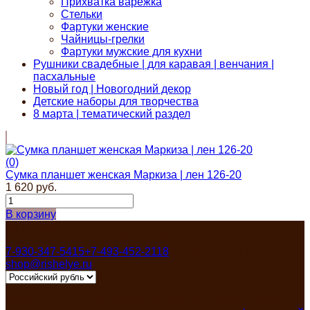
Прихватка варежка
Стельки
Фартуки женские
Чайницы-грелки
Фартуки мужские для кухни
Рушники свадебные | для каравая | венчания |
пасхальные
Новый год | Новогодний декор
Детские наборы для творчества
8 марта | тематический раздел
(0)
Сумка планшет женская Маркиза | лен 126-20
1 620 руб.
В корзину
Контакты
Россия, Ивановская область, Пучеж
7-930-347-5415
+7-493-452-2118
Пн-Пят 8:00-17:00
shop@rishelye.ru
Мы получаем и обрабатываем персональные данные