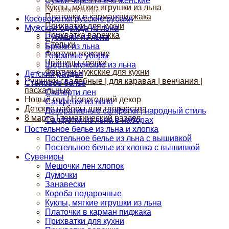
Сумки через плечо женские
Куклы, мягкие игрушки из льна
Планшетницы
Платочки в карман пиджака
Косоворотки русские рубахи
Прихватки для кухни
Мужская одежда из льна
Прихватка варежка
Рубашки из льна
Стельки
Брюки из льна
Фартуки женские
Головные уборы
Чайницы-грелки
Шорты мужские из льна
Фартуки мужские для кухни
Детский раздел
Рушники свадебные | для каравая | венчания |
Столовое белье
пасхальные
Скатерти лен
Новый год | Новогодний декор
Салфетки из льна
Детские наборы для творчества
Декоративные салфетки | народный стиль
8 марта | тематический раздел
Салфетки из льна в наборах
Постельное белье из льна и хлопка
Постельное белье из льна с вышивкой
Постельное белье из хлопка с вышивкой
Сувениры
Мешочки лен хлопок
Думочки
Занавески
Короба подарочные
Куклы, мягкие игрушки из льна
Платочки в карман пиджака
Прихватки для кухни