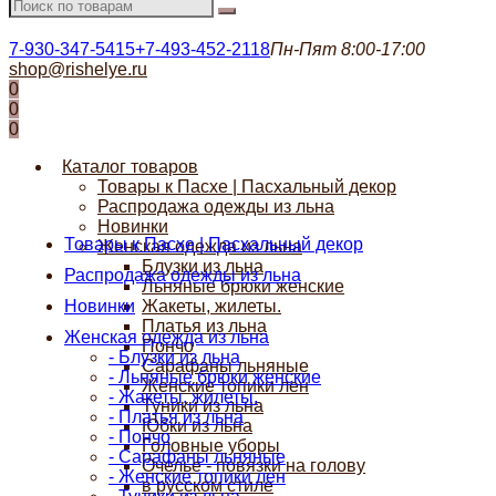
7-930-347-5415
+7-493-452-2118
Пн-Пят 8:00-17:00
shop@rishelye.ru
0
0
0
Каталог товаров
Товары к Пасхе | Пасхальный декор
Распродажа одежды из льна
Новинки
Товары к Пасхе | Пасхальный декор
Женская одежда из льна
Блузки из льна
Распродажа одежды из льна
Льняные брюки женские
Новинки
Жакеты, жилеты.
Платья из льна
Женская одежда из льна
Пончо
- Блузки из льна
Сарафаны льняные
- Льняные брюки женские
Женские топики лен
- Жакеты, жилеты.
Туники из льна
- Платья из льна
Юбки из льна
- Пончо
Головные уборы
- Сарафаны льняные
Очелье - повязки на голову
- Женские топики лен
в русском стиле