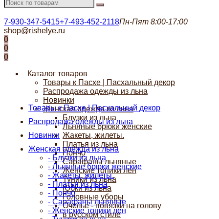
7-930-347-5415
+7-493-452-2118
Пн-Пят 8:00-17:00
shop@rishelye.ru
0
0
0
Каталог товаров
Товары к Пасхе | Пасхальный декор
Распродажа одежды из льна
Новинки
Товары к Пасхе | Пасхальный декор
Женская одежда из льна
Блузки из льна
Распродажа одежды из льна
Льняные брюки женские
Новинки
Жакеты, жилеты.
Платья из льна
Женская одежда из льна
Пончо
- Блузки из льна
Сарафаны льняные
- Льняные брюки женские
Женские топики лен
- Жакеты, жилеты.
Туники из льна
- Платья из льна
Юбки из льна
- Пончо
Головные уборы
- Сарафаны льняные
Очелье - повязки на голову
- Женские топики лен
в русском стиле