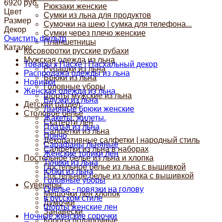
6920 руб.
Рюкзаки женские
Цвет
Сумки из льна для продуктов
Размер
Сумочки на шею | сумка для телефона...
Декор
Сумки через плечо женские
Очистить фильтр
Планшетницы
Каталог
Косоворотки русские рубахи
Мужская одежда из льна
Товары к Пасхе | Пасхальный декор
Рубашки из льна
Распродажа одежды из льна
Брюки из льна
Новинки
Головные уборы
Женская одежда из льна
Шорты мужские из льна
Блузки из льна
Детский раздел
Льняные брюки женские
Столовое белье
Жакеты, жилеты.
Скатерти лен
Платья из льна
Салфетки из льна
Пончо
Декоративные салфетки | народный стиль
Сарафаны льняные
Салфетки из льна в наборах
Женские топики лен
Постельное белье из льна и хлопка
Туники из льна
Постельное белье из льна с вышивкой
Юбки из льна
Постельное белье из хлопка с вышивкой
Головные уборы
Сувениры
Очелье - повязки на голову
Мешочки лен хлопок
в русском стиле
Думочки
Шорты женские лен
Занавески
Ночные женские сорочки
Короба подарочные