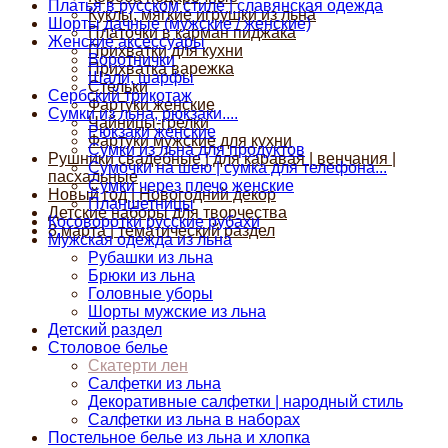
Платья в русском стиле | славянская одежда
Куклы, мягкие игрушки из льна
Шорты дачные (мужские / женские)
Платочки в карман пиджака
Женские аксессуары
Прихватки для кухни
Воротнички
Прихватка варежка
Шали, шарфы
Стельки
Сербский трикотаж
Фартуки женские
Сумки из льна, рюкзаки....
Чайницы-грелки
Рюкзаки женские
Фартуки мужские для кухни
Сумки из льна для продуктов
Рушники свадебные | для каравая | венчания |
Сумочки на шею | сумка для телефона...
пасхальные
Сумки через плечо женские
Новый год | Новогодний декор
Планшетницы
Детские наборы для творчества
Косоворотки русские рубахи
8 марта | тематический раздел
Мужская одежда из льна
Рубашки из льна
Брюки из льна
Головные уборы
Шорты мужские из льна
Детский раздел
Столовое белье
Скатерти лен
Салфетки из льна
Декоративные салфетки | народный стиль
Салфетки из льна в наборах
Постельное белье из льна и хлопка