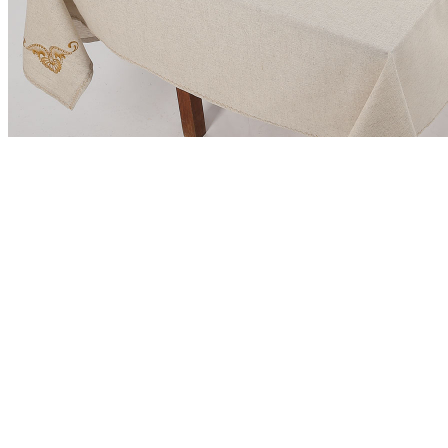
(0)
Скатерть льняная с салфетками | 15а-10
3 290 руб.
В корзину