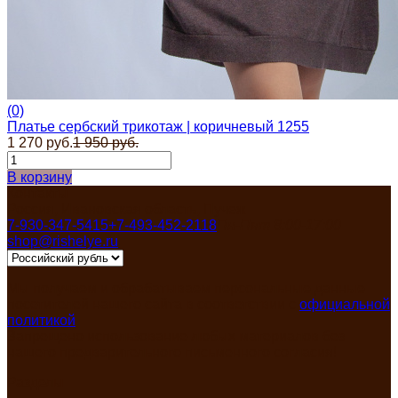
(0)
Платье сербский трикотаж | коричневый 1255
1 270 руб.
1 950 руб.
В корзину
Контакты
Россия, Ивановская область, Пучеж
7-930-347-5415
+7-493-452-2118
Пн-Пят 8:00-17:00
shop@rishelye.ru
Мы получаем и обрабатываем персональные данные
посетителей нашего сайта в соответствии с
официальной
политикой
Запрещено использование любых материалов без
нашего предварительного письменного согласия!
Разделы