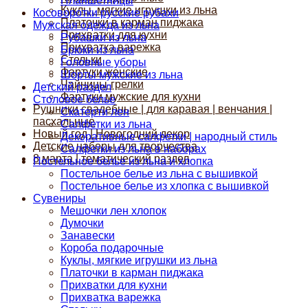
Планшетницы
Куклы, мягкие игрушки из льна
Косоворотки русские рубахи
Платочки в карман пиджака
Мужская одежда из льна
Прихватки для кухни
Рубашки из льна
Прихватка варежка
Брюки из льна
Стельки
Головные уборы
Фартуки женские
Шорты мужские из льна
Чайницы-грелки
Детский раздел
Фартуки мужские для кухни
Столовое белье
Рушники свадебные | для каравая | венчания |
Скатерти лен
пасхальные
Салфетки из льна
Новый год | Новогодний декор
Декоративные салфетки | народный стиль
Детские наборы для творчества
Салфетки из льна в наборах
8 марта | тематический раздел
Постельное белье из льна и хлопка
Постельное белье из льна с вышивкой
Постельное белье из хлопка с вышивкой
Сувениры
Мешочки лен хлопок
Думочки
Занавески
Короба подарочные
Куклы, мягкие игрушки из льна
Платочки в карман пиджака
Прихватки для кухни
Прихватка варежка