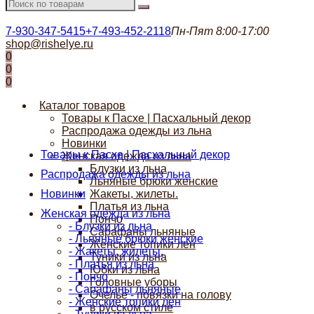
7-930-347-5415
+7-493-452-2118
Пн-Пят 8:00-17:00
shop@rishelye.ru
0
0
0
Каталог товаров
Товары к Пасхе | Пасхальный декор
Распродажа одежды из льна
Новинки
Товары к Пасхе | Пасхальный декор
Женская одежда из льна
Блузки из льна
Распродажа одежды из льна
Льняные брюки женские
Новинки
Жакеты, жилеты.
Платья из льна
Женская одежда из льна
Пончо
- Блузки из льна
Сарафаны льняные
- Льняные брюки женские
Женские топики лен
- Жакеты, жилеты.
Туники из льна
- Платья из льна
Юбки из льна
- Пончо
Головные уборы
- Сарафаны льняные
Очелье - повязки на голову
- Женские топики лен
в русском стиле