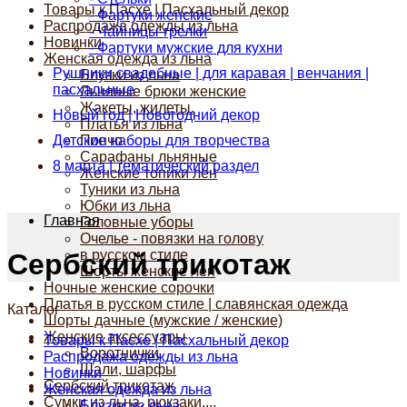
Товары к Пасхе | Пасхальный декор
- Фартуки женские
Распродажа одежды из льна
- Чайницы-грелки
Новинки
- Фартуки мужские для кухни
Женская одежда из льна
Рушники свадебные | для каравая | венчания |
Блузки из льна
пасхальные
Льняные брюки женские
Жакеты, жилеты.
Новый год | Новогодний декор
Платья из льна
Детские наборы для творчества
Пончо
Сарафаны льняные
8 марта | тематический раздел
Женские топики лен
Туники из льна
Юбки из льна
Главная
Головные уборы
Очелье - повязки на голову
в русском стиле
Сербский трикотаж
Шорты женские лен
Ночные женские сорочки
Платья в русском стиле | славянская одежда
Каталог
Шорты дачные (мужские / женские)
Женские аксессуары
Товары к Пасхе | Пасхальный декор
Воротнички
Распродажа одежды из льна
Шали, шарфы
Новинки
Сербский трикотаж
Женская одежда из льна
Сумки из льна, рюкзаки....
Блузки из льна