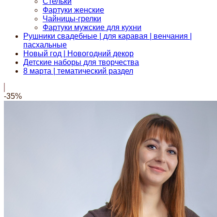
Стельки
Фартуки женские
Чайницы-грелки
Фартуки мужские для кухни
Рушники свадебные | для каравая | венчания |
пасхальные
Новый год | Новогодний декор
Детские наборы для творчества
8 марта | тематический раздел
-35%