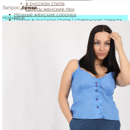
в русском стиле
Запрос:
брюки
Шорты женские лен
Ночные женские сорочки
Новинка!
Платья в русском стиле | славянская одежда
Шорты дачные (мужские / женские)
Женские аксессуары
Воротнички
Шали, шарфы
Сербский трикотаж
Сумки из льна, рюкзаки....
Рюкзаки женские
Сумки из льна для продуктов
Сумочки на шею | сумка для телефона...
Сумки через плечо женские
Планшетницы
Косоворотки русские рубахи
Мужская одежда из льна
Рубашки из льна
Брюки из льна
Головные уборы
Шорты мужские из льна
Детский раздел
Столовое белье