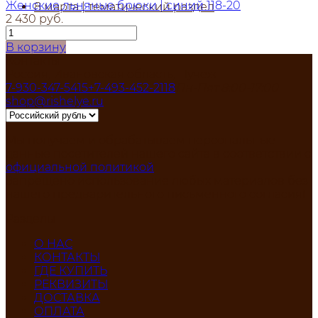
Женские льняные брюки | синий 118-20
8 марта | тематический раздел
2 430 руб.
В корзину
Контакты
Россия, Ивановская область, Пучеж
7-930-347-5415
+7-493-452-2118
Пн-Пят 8:00-17:00
shop@rishelye.ru
Мы получаем и обрабатываем персональные
данные посетителей нашего сайта в соответствии с
официальной политикой
Запрещено использование любых материалов без
нашего предварительного письменного согласия!
Разделы
О НАС
КОНТАКТЫ
ГДЕ КУПИТЬ
РЕКВИЗИТЫ
ДОСТАВКА
ОПЛАТА