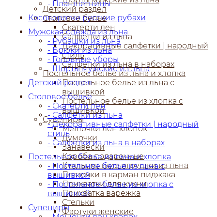
- Планшетницы
Детский раздел
Косоворотки русские рубахи
Столовое белье
Скатерти лен
Мужская одежда из льна
Салфетки из льна
- Рубашки из льна
Декоративные салфетки | народный
- Брюки из льна
стиль
- Головные уборы
Салфетки из льна в наборах
- Шорты мужские из льна
Постельное белье из льна и хлопка
Детский раздел
Постельное белье из льна с
вышивкой
Столовое белье
Постельное белье из хлопка с
- Скатерти лен
вышивкой
- Салфетки из льна
Сувениры
- Декоративные салфетки | народный
Мешочки лен хлопок
стиль
Думочки
- Салфетки из льна в наборах
Занавески
Короба подарочные
Постельное белье из льна и хлопка
Куклы, мягкие игрушки из льна
- Постельное белье из льна с
Платочки в карман пиджака
вышивкой
Прихватки для кухни
- Постельное белье из хлопка с
Прихватка варежка
вышивкой
Стельки
Сувениры
Фартуки женские
- Мешочки лен хлопок