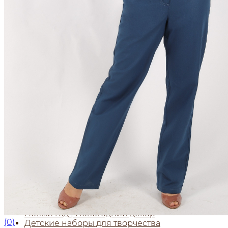
Скатерти лен
Салфетки из льна
Декоративные салфетки | народный стиль
Салфетки из льна в наборах
Постельное белье из льна и хлопка
Постельное белье из льна с вышивкой
Постельное белье из хлопка с вышивкой
Сувениры
Мешочки лен хлопок
Думочки
Занавески
Короба подарочные
Куклы, мягкие игрушки из льна
Платочки в карман пиджака
Прихватки для кухни
Прихватка варежка
Стельки
Фартуки женские
Чайницы-грелки
Фартуки мужские для кухни
Рушники свадебные | для каравая | венчания |
пасхальные
Новый год | Новогодний декор
(0)
Детские наборы для творчества