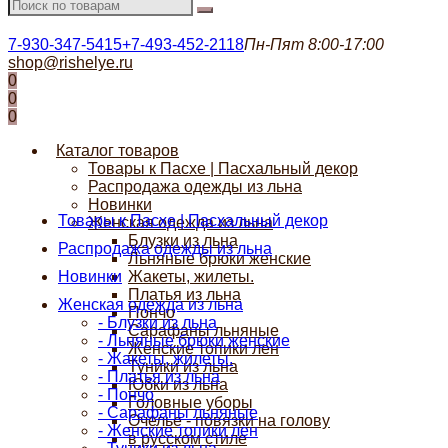
7-930-347-5415
+7-493-452-2118
Пн-Пят 8:00-17:00
shop@rishelye.ru
0
0
0
Каталог товаров
Товары к Пасхе | Пасхальный декор
Распродажа одежды из льна
Новинки
Товары к Пасхе | Пасхальный декор
Женская одежда из льна
Блузки из льна
Распродажа одежды из льна
Льняные брюки женские
Новинки
Жакеты, жилеты.
Платья из льна
Женская одежда из льна
Пончо
- Блузки из льна
Сарафаны льняные
- Льняные брюки женские
Женские топики лен
- Жакеты, жилеты.
Туники из льна
- Платья из льна
Юбки из льна
- Пончо
Головные уборы
- Сарафаны льняные
Очелье - повязки на голову
- Женские топики лен
в русском стиле