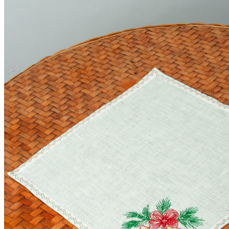
Рюкзаки женские
Сумки из льна для продуктов
Сумочки на шею | сумка для телефона...
Сумки через плечо женские
Планшетницы
Косоворотки русские рубахи
Мужская одежда из льна
Рубашки из льна
Брюки из льна
Головные уборы
Шорты мужские из льна
Детский раздел
Столовое белье
Скатерти лен
Салфетки из льна
Декоративные салфетки | народный стиль
Салфетки из льна в наборах
Постельное белье из льна и хлопка
Постельное белье из льна с вышивкой
Постельное белье из хлопка с вышивкой
Сувениры
Мешочки лен хлопок
Думочки
Занавески
Короба подарочные