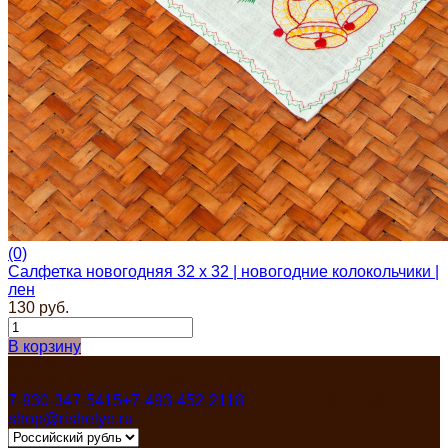
Куклы, мягкие игрушки из льна
Платочки в карман пиджака
Прихватки для кухни
Прихватка варежка
Стельки
Фартуки женские
Чайницы-грелки
Фартуки мужские для кухни
Рушники свадебные | для каравая | венчания |
пасхальные
Новый год | Новогодний декор
Детские наборы для творчества
8 марта | тематический раздел
(0)
Салфетка новогодняя 32 х 32 | новогодние колокольчики |
лен
130 руб.
В корзину
Контакты
Россия, Ивановская область, Пучеж
7-930-347-5415
+7-493-452-2118
Пн-Пят 8:00-17:00
shop@rishelye.ru