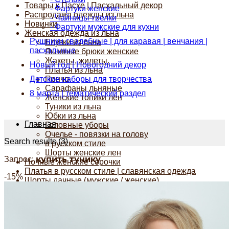
Товары к Пасхе | Пасхальный декор
- Фартуки женские
Распродажа одежды из льна
- Чайницы-грелки
Новинки
- Фартуки мужские для кухни
Женская одежда из льна
Рушники свадебные | для каравая | венчания |
Блузки из льна
пасхальные
Льняные брюки женские
Жакеты, жилеты.
Новый год | Новогодний декор
Платья из льна
Детские наборы для творчества
Пончо
Сарафаны льняные
8 марта | тематический раздел
Женские топики лен
Туники из льна
Юбки из льна
Главная
Головные уборы
Очелье - повязки на голову
Search results (3)
в русском стиле
Шорты женские лен
купить тунику
Запрос:
Ночные женские сорочки
Платья в русском стиле | славянская одежда
-15%
Шорты дачные (мужские / женские)
Женские аксессуары
Воротнички
Шали, шарфы
Сербский трикотаж
Сумки из льна, рюкзаки....