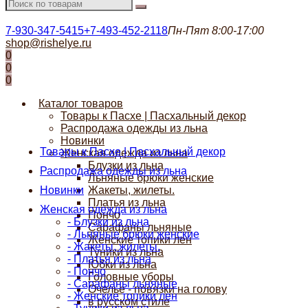
7-930-347-5415
+7-493-452-2118
Пн-Пят 8:00-17:00
shop@rishelye.ru
0
0
0
Каталог товаров
Товары к Пасхе | Пасхальный декор
Распродажа одежды из льна
Новинки
Товары к Пасхе | Пасхальный декор
Женская одежда из льна
Блузки из льна
Распродажа одежды из льна
Льняные брюки женские
Новинки
Жакеты, жилеты.
Платья из льна
Женская одежда из льна
Пончо
- Блузки из льна
Сарафаны льняные
- Льняные брюки женские
Женские топики лен
- Жакеты, жилеты.
Туники из льна
- Платья из льна
Юбки из льна
- Пончо
Головные уборы
- Сарафаны льняные
Очелье - повязки на голову
- Женские топики лен
в русском стиле