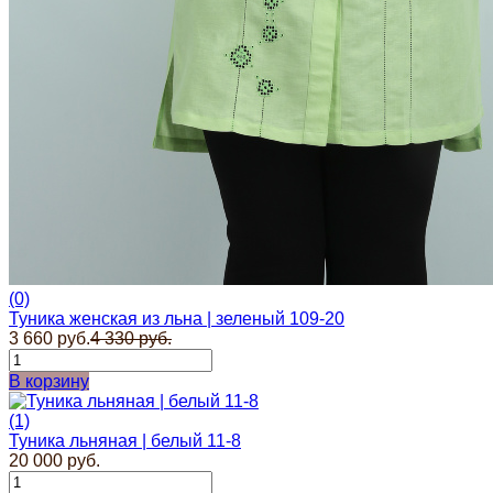
Куклы, мягкие игрушки из льна
Платочки в карман пиджака
Прихватки для кухни
Прихватка варежка
Стельки
Фартуки женские
Чайницы-грелки
Фартуки мужские для кухни
Рушники свадебные | для каравая | венчания |
пасхальные
Новый год | Новогодний декор
Детские наборы для творчества
8 марта | тематический раздел
(0)
Туника женская из льна | зеленый 109-20
3 660 руб.
4 330 руб.
В корзину
(1)
Туника льняная | белый 11-8
20 000 руб.