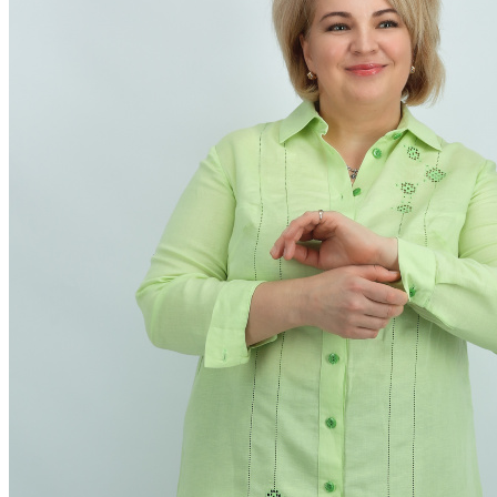
Рюкзаки женские
Сумки из льна для продуктов
Сумочки на шею | сумка для телефона...
Сумки через плечо женские
Планшетницы
Косоворотки русские рубахи
Мужская одежда из льна
Рубашки из льна
Брюки из льна
Головные уборы
Шорты мужские из льна
Детский раздел
Столовое белье
Скатерти лен
Салфетки из льна
Декоративные салфетки | народный стиль
Салфетки из льна в наборах
Постельное белье из льна и хлопка
Постельное белье из льна с вышивкой
Постельное белье из хлопка с вышивкой
Сувениры
Мешочки лен хлопок
Думочки
Занавески
Короба подарочные