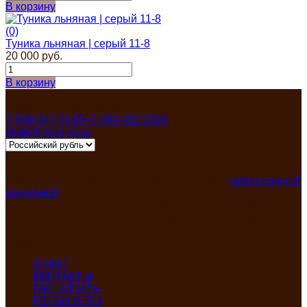
В корзину
(0)
Туника льняная | серый 11-8
20 000 руб.
В корзину
Контакты
Россия, Ивановская область, Пучеж
7-930-347-5415
+7-493-452-2118
Пн-Пят 8:00-17:00
shop@rishelye.ru
Мы получаем и обрабатываем персональные данные
посетителей нашего сайта в соответствии с
официальной
политикой
Запрещено использование любых материалов без
нашего предварительного письменного согласия!
Разделы
О НАС
КОНТАКТЫ
ГДЕ КУПИТЬ
РЕКВИЗИТЫ