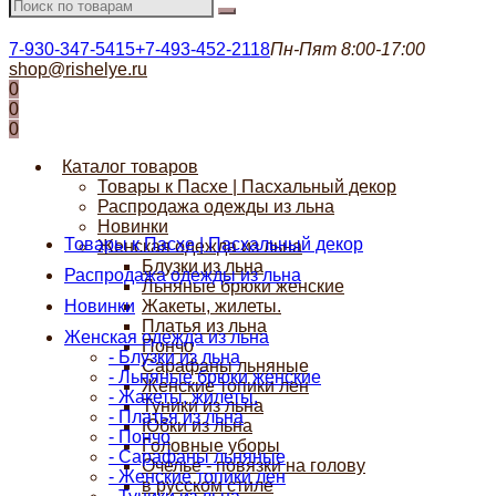
7-930-347-5415
+7-493-452-2118
Пн-Пят 8:00-17:00
shop@rishelye.ru
0
0
0
Каталог товаров
Товары к Пасхе | Пасхальный декор
Распродажа одежды из льна
Новинки
Товары к Пасхе | Пасхальный декор
Женская одежда из льна
Блузки из льна
Распродажа одежды из льна
Льняные брюки женские
Новинки
Жакеты, жилеты.
Платья из льна
Женская одежда из льна
Пончо
- Блузки из льна
Сарафаны льняные
- Льняные брюки женские
Женские топики лен
- Жакеты, жилеты.
Туники из льна
- Платья из льна
Юбки из льна
- Пончо
Головные уборы
- Сарафаны льняные
Очелье - повязки на голову
- Женские топики лен
в русском стиле