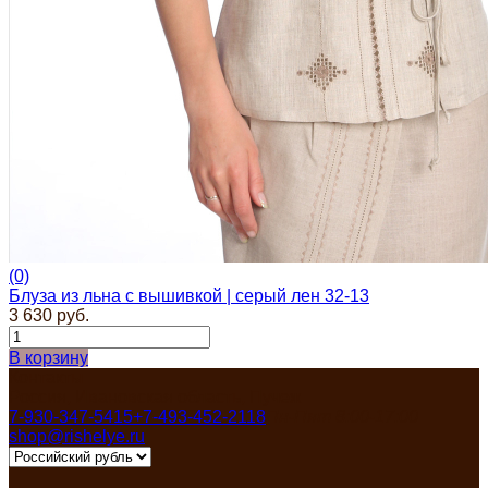
Куклы, мягкие игрушки из льна
Платочки в карман пиджака
Прихватки для кухни
Прихватка варежка
Стельки
Фартуки женские
Чайницы-грелки
Фартуки мужские для кухни
Рушники свадебные | для каравая | венчания |
пасхальные
Новый год | Новогодний декор
Детские наборы для творчества
8 марта | тематический раздел
(0)
Блуза из льна с вышивкой | серый лен 32-13
3 630 руб.
В корзину
Контакты
Россия, Ивановская область, Пучеж
7-930-347-5415
+7-493-452-2118
Пн-Пят 8:00-17:00
shop@rishelye.ru