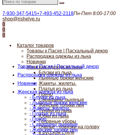
7-930-347-5415
+7-493-452-2118
Пн-Пят 8:00-17:00
shop@rishelye.ru
0
0
0
Каталог товаров
Товары к Пасхе | Пасхальный декор
Распродажа одежды из льна
Новинки
Товары к Пасхе | Пасхальный декор
Женская одежда из льна
Блузки из льна
Распродажа одежды из льна
Льняные брюки женские
Новинки
Жакеты, жилеты.
Платья из льна
Женская одежда из льна
Пончо
- Блузки из льна
Сарафаны льняные
- Льняные брюки женские
Женские топики лен
- Жакеты, жилеты.
Туники из льна
- Платья из льна
Юбки из льна
- Пончо
Головные уборы
- Сарафаны льняные
Очелье - повязки на голову
- Женские топики лен
в русском стиле