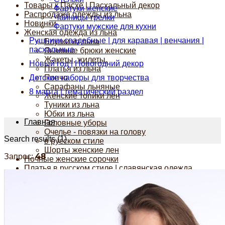
Товары к Пасхе | Пасхальный декор
- Фартуки женские
Распродажа одежды из льна
- Чайницы-грелки
Новинки
- Фартуки мужские для кухни
Женская одежда из льна
Рушники свадебные | для каравая | венчания |
Блузки из льна
пасхальные
Льняные брюки женские
Жакеты, жилеты.
Новый год | Новогодний декор
Платья из льна
Детские наборы для творчества
Пончо
Сарафаны льняные
8 марта | тематический раздел
Женские топики лен
Туники из льна
Юбки из льна
Главная
Головные уборы
Очелье - повязки на голову
Search results (1)
в русском стиле
Шорты женские лен
48
Запрос:
Ночные женские сорочки
Платья в русском стиле | славянская одежда
Шорты дачные (мужские / женские)
Женские аксессуары
Воротнички
Шали, шарфы
Сербский трикотаж
Сумки из льна, рюкзаки....