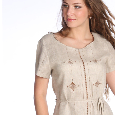
Рюкзаки женские
Сумки из льна для продуктов
Сумочки на шею | сумка для телефона...
Сумки через плечо женские
Планшетницы
Косоворотки русские рубахи
Мужская одежда из льна
Рубашки из льна
Брюки из льна
Головные уборы
Шорты мужские из льна
Детский раздел
Столовое белье
Скатерти лен
Салфетки из льна
Декоративные салфетки | народный стиль
Салфетки из льна в наборах
Постельное белье из льна и хлопка
Постельное белье из льна с вышивкой
Постельное белье из хлопка с вышивкой
Сувениры
Мешочки лен хлопок
Думочки
Занавески
Короба подарочные