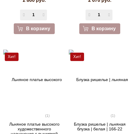
2 800 руб.
2 670 руб.
В корзину
В корзину
Хит!
Хит!
(1)
(1)
Льняное платье высокого
Блузка ришелье | льняная
художественного
блузка | белая | 166-22
назначения с вышивкой