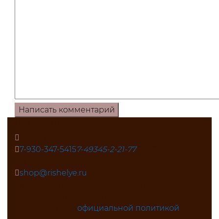
Контакты
Россия, Ивановская область, Пучеж
7-930-347-5415
7-49345-2-21-77
Пн-Пят 8:00-
17:00
shop@rishelye.ru
Мы получаем и обрабатываем персональные
данные посетителей нашего сайта в
соответствии с
официальной политикой