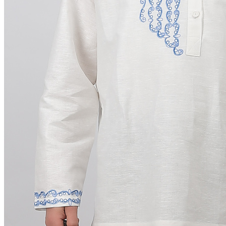
Занавески
Короба подарочные
Куклы, мягкие игрушки из льна
Платочки в карман пиджака
Прихватки для кухни
Прихватка варежка
Стельки
Фартуки женские
Чайницы-грелки
Фартуки мужские для кухни
Рушники свадебные | для каравая | венчания |
пасхальные
Новый год | Новогодний декор
Детские наборы для творчества
8 марта | тематический раздел