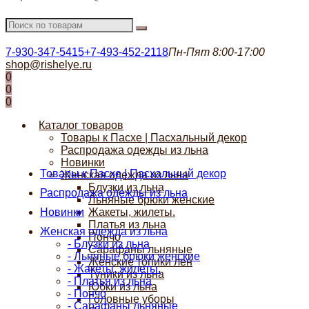
7-930-347-5415
+7-493-452-2118
Пн-Пят 8:00-17:00
shop@rishelye.ru
0
0
0
Каталог товаров
Товары к Пасхе | Пасхальный декор
Распродажа одежды из льна
Новинки
Товары к Пасхе | Пасхальный декор
Женская одежда из льна
Блузки из льна
Распродажа одежды из льна
Льняные брюки женские
Новинки
Жакеты, жилеты.
Платья из льна
Женская одежда из льна
Пончо
- Блузки из льна
Сарафаны льняные
- Льняные брюки женские
Женские топики лен
- Жакеты, жилеты.
Туники из льна
- Платья из льна
Юбки из льна
- Пончо
Головные уборы
- Сарафаны льняные