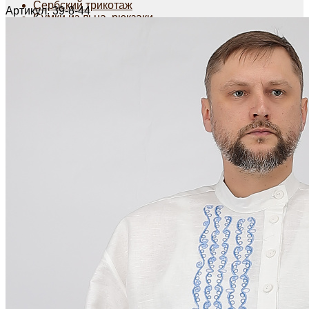
Сербский трикотаж
Артикул:
39-8-44
Сумки из льна, рюкзаки....
Рюкзаки женские
Сумки из льна для продуктов
Сумочки на шею | сумка для телефона...
Сумки через плечо женские
Планшетницы
Косоворотки русские рубахи
Мужская одежда из льна
Рубашки из льна
Брюки из льна
Головные уборы
Шорты мужские из льна
Детский раздел
Столовое белье
Скатерти лен
Салфетки из льна
Декоративные салфетки | народный стиль
Салфетки из льна в наборах
Постельное белье из льна и хлопка
Постельное белье из льна с вышивкой
Постельное белье из хлопка с вышивкой
Сувениры
Мешочки лен хлопок
Думочки