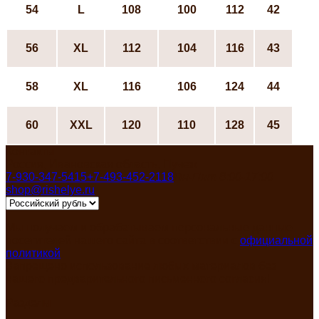
54
L
108
100
112
42
56
ХL
112
104
116
43
58
ХL
116
106
124
44
60
XXL
120
110
128
45
Контакты
Россия, Ивановская область, Пучеж
7-930-347-5415
+7-493-452-2118
Пн-Пят 8:00-17:00
shop@rishelye.ru
Мы получаем и обрабатываем персональные данные
посетителей нашего сайта в соответствии с
официальной
политикой
Запрещено использование любых материалов без
нашего предварительного письменного согласия!
Разделы