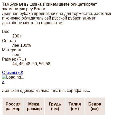
Тамбурная вышивка в синем цвете олицетворяет
знаменитую реу Волги.
Льняная рубаха предназначена для торжества, застолья
и конечно обладатель сей русской рубахи займет
достойное место на пиршестве.
Вес
200 г
Состав
лен 100%
Материал
лен
Размер (RU)
44, 46, 48, 50, 56, 58
Отзывы (
0
)
×
Женская одежда из льна: платья, сарафаны...
Россия
Межд.
Грудь
Талия
Бедра
размер
размер
(см)
(см)
(см)