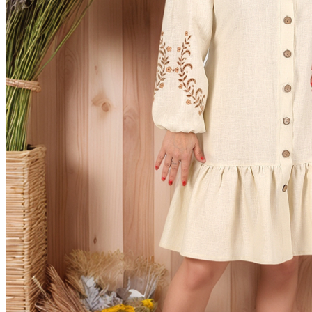
Скатерти лен
Салфетки из льна
Декоративные салфетки | народный стиль
Салфетки из льна в наборах
Постельное белье из льна и хлопка
Постельное белье из льна с вышивкой
Постельное белье из хлопка с вышивкой
Сувениры
Мешочки лен хлопок
Думочки
Занавески
Короба подарочные
Куклы, мягкие игрушки из льна
Платочки в карман пиджака
Прихватки для кухни
Прихватка варежка
Стельки
Фартуки женские
Чайницы-грелки
Фартуки мужские для кухни
Рушники свадебные | для каравая | венчания |
пасхальные
Новый год | Новогодний декор
Детские наборы для творчества