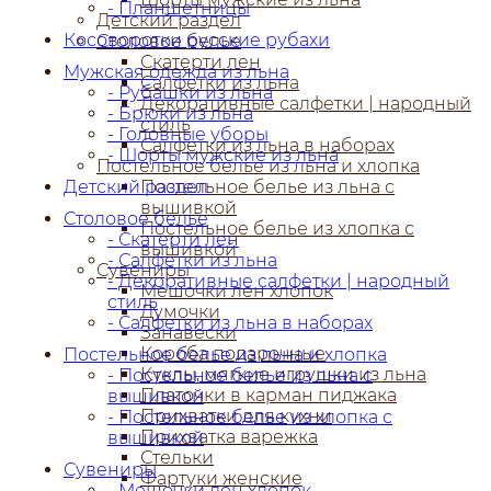
- Планшетницы
Детский раздел
Косоворотки русские рубахи
Столовое белье
Скатерти лен
Мужская одежда из льна
Салфетки из льна
- Рубашки из льна
Декоративные салфетки | народный
- Брюки из льна
стиль
- Головные уборы
Салфетки из льна в наборах
- Шорты мужские из льна
Постельное белье из льна и хлопка
Детский раздел
Постельное белье из льна с
вышивкой
Столовое белье
Постельное белье из хлопка с
- Скатерти лен
вышивкой
- Салфетки из льна
Сувениры
- Декоративные салфетки | народный
Мешочки лен хлопок
стиль
Думочки
- Салфетки из льна в наборах
Занавески
Короба подарочные
Постельное белье из льна и хлопка
Куклы, мягкие игрушки из льна
- Постельное белье из льна с
Платочки в карман пиджака
вышивкой
Прихватки для кухни
- Постельное белье из хлопка с
Прихватка варежка
вышивкой
Стельки
Сувениры
Фартуки женские
- Мешочки лен хлопок