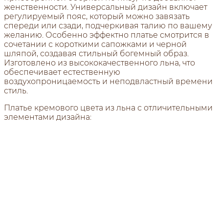
женственности. Универсальный дизайн включает
регулируемый пояс, который можно завязать
спереди или сзади, подчеркивая талию по вашему
желанию. Особенно эффектно платье смотрится в
сочетании с короткими сапожками и черной
шляпой, создавая стильный богемный образ.
Изготовлено из высококачественного льна, что
обеспечивает естественную
воздухопроницаемость и неподвластный времени
стиль.
Платье кремового цвета из льна с отличительными
элементами дизайна:
Особенности платья:
Светлая кремовая/молочная льняная ткань с
натуральной текстурой
Застёжка на пуговицах по всей длине переда
с деревянными или натурального цвета
пуговицами
Декоративная коричневая вышивка на
рукавах с цветочным/листовым узором
Пышные рукава-баллоны, собранные на