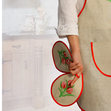
Куклы, мягкие игрушки из льна
Платочки в карман пиджака
Прихватки для кухни
Прихватка варежка
Стельки
Фартуки женские
Чайницы-грелки
Фартуки мужские для кухни
Рушники свадебные | для каравая | венчания |
пасхальные
Новый год | Новогодний декор
Детские наборы для творчества
8 марта | тематический раздел