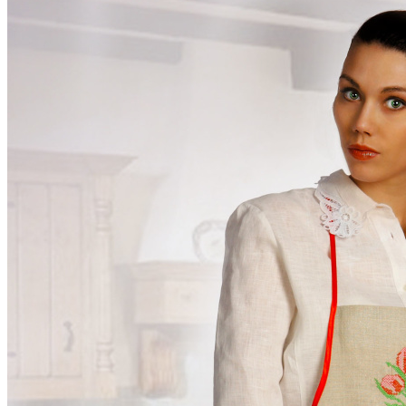
Рюкзаки женские
Сумки из льна для продуктов
Сумочки на шею | сумка для телефона...
Сумки через плечо женские
Планшетницы
Косоворотки русские рубахи
Мужская одежда из льна
Рубашки из льна
Брюки из льна
Головные уборы
Шорты мужские из льна
Детский раздел
Столовое белье
Скатерти лен
Салфетки из льна
Декоративные салфетки | народный стиль
Салфетки из льна в наборах
Постельное белье из льна и хлопка
Постельное белье из льна с вышивкой
Постельное белье из хлопка с вышивкой
Сувениры
Мешочки лен хлопок
Думочки
Занавески
Короба подарочные