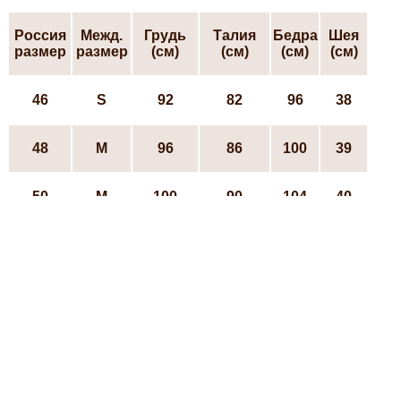
Россия
Межд.
Грудь
Талия
Бедра
Шея
размер
размер
(см)
(см)
(см)
(см)
46
S
92
82
96
38
48
М
96
86
100
39
50
М
100
90
104
40
52
L
104
94
108
41
54
L
108
100
112
42
56
ХL
112
104
116
43
58
ХL
116
106
124
44