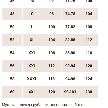
46
М
92
71-75
100
48
Л
96
74-78
104
50
L
100
77-82
108
52
ХL
104
82-86
112
54
XXL
108
86-90
116
56
XXL
112
90-94
120
58
XXXL
116
94-98
124
60
4XL
120
99-103
130
Мужская одежда рубашки, косоворотки, брюки...