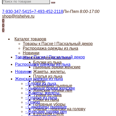
7-930-347-5415
+7-493-452-2118
Пн-Пят 8:00-17:00
shop@rishelye.ru
0
0
0
Каталог товаров
Товары к Пасхе | Пасхальный декор
Распродажа одежды из льна
Новинки
Товары к Пасхе | Пасхальный декор
Женская одежда из льна
Блузки из льна
Распродажа одежды из льна
Льняные брюки женские
Новинки
Жакеты, жилеты.
Платья из льна
Женская одежда из льна
Пончо
- Блузки из льна
Сарафаны льняные
- Льняные брюки женские
Женские топики лен
- Жакеты, жилеты.
Туники из льна
- Платья из льна
Юбки из льна
- Пончо
Головные уборы
- Сарафаны льняные
Очелье - повязки на голову
- Женские топики лен
в русском стиле