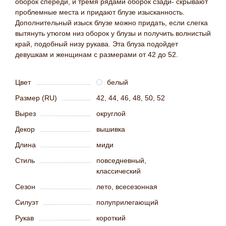
оборок спереди, и тремя рядами оборок сзади- скрывают
проблемные места и придают блузе изысканность.
Дополнительный изыск блузе можно придать, если слегка
вытянуть утюгом низ оборок у блузы и получить волнистый
край, подобный низу рукава. Эта блуза подойдет
девушкам и женщинам с размерами от 42 до 52.
Цвет
белый
Размер (RU)
42, 44, 46, 48, 50, 52
Вырез
округлой
Декор
вышивка
Длина
миди
Стиль
повседневный,
классический
Сезон
лето, всесезонная
Силуэт
полуприлегающий
Рукав
короткий