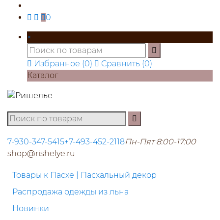
0
×
Избранное (
0
)
Сравнить (
0
)
Каталог
7-930-347-5415
+7-493-452-2118
Пн-Пят 8:00-17:00
shop@rishelye.ru
Товары к Пасхе | Пасхальный декор
Распродажа одежды из льна
Новинки