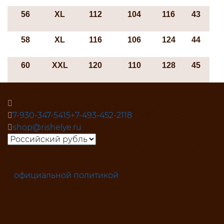
56
ХL
112
104
116
43
58
ХL
116
106
124
44
60
XXL
120
110
128
45
Контакты
Россия, Ивановская область, Пучеж
7-930-347-5415
+7-493-452-2118
Пн-Пят 8:00-17:00
shop@rishelye.ru
Мы получаем и обрабатываем персональные
данные посетителей нашего сайта в соответствии
с
официальной политикой
Запрещено использование любых материалов
без нашего предварительного письменного
согласия!