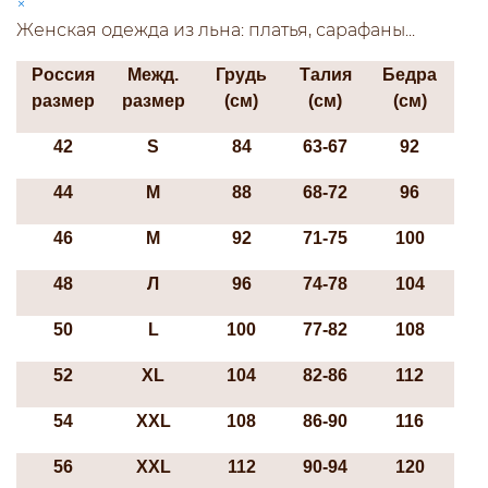
×
Женская одежда из льна: платья, сарафаны...
Россия
Межд.
Грудь
Талия
Бедра
размер
размер
(см)
(см)
(см)
42
S
84
63-67
92
44
М
88
68-72
96
46
М
92
71-75
100
48
Л
96
74-78
104
50
L
100
77-82
108
52
ХL
104
82-86
112
54
XXL
108
86-90
116
56
XXL
112
90-94
120