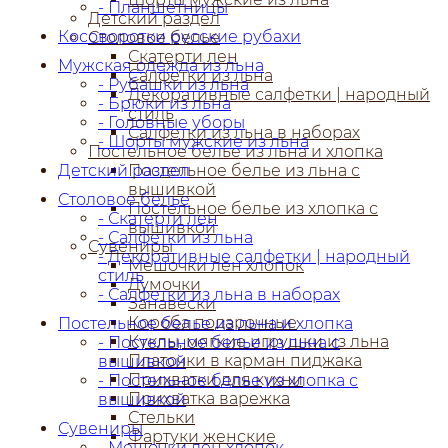
- Планшетницы
Детский раздел
Косоворотки русские рубахи
Столовое белье
Скатерти лен
Мужская одежда из льна
Салфетки из льна
- Рубашки из льна
Декоративные салфетки | народный
- Брюки из льна
стиль
- Головные уборы
Салфетки из льна в наборах
- Шорты мужские из льна
Постельное белье из льна и хлопка
Детский раздел
Постельное белье из льна с
вышивкой
Столовое белье
Постельное белье из хлопка с
- Скатерти лен
вышивкой
- Салфетки из льна
Сувениры
- Декоративные салфетки | народный
Мешочки лен хлопок
стиль
Думочки
- Салфетки из льна в наборах
Занавески
Короба подарочные
Постельное белье из льна и хлопка
Куклы, мягкие игрушки из льна
- Постельное белье из льна с
Платочки в карман пиджака
вышивкой
Прихватки для кухни
- Постельное белье из хлопка с
Прихватка варежка
вышивкой
Стельки
Сувениры
Фартуки женские
- Мешочки лен хлопок