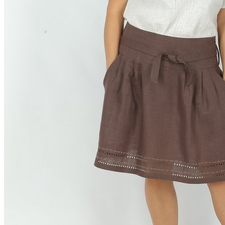
Скатерти лен
Салфетки из льна
Декоративные салфетки | народный стиль
Салфетки из льна в наборах
Постельное белье из льна и хлопка
Постельное белье из льна с вышивкой
Постельное белье из хлопка с вышивкой
Сувениры
Мешочки лен хлопок
Думочки
Занавески
Короба подарочные
Куклы, мягкие игрушки из льна
Платочки в карман пиджака
Прихватки для кухни
Прихватка варежка
Стельки
Фартуки женские
Чайницы-грелки
Фартуки мужские для кухни
Рушники свадебные | для каравая | венчания |
пасхальные
Новый год | Новогодний декор
Детские наборы для творчества