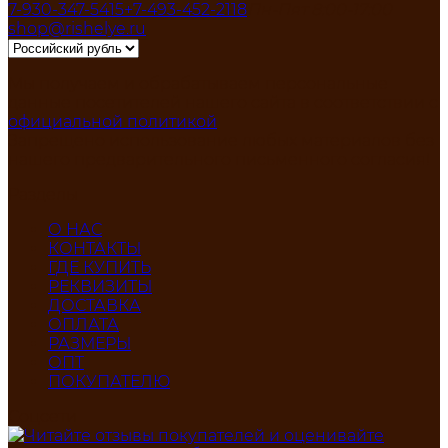
7-930-347-5415
+7-493-452-2118
Пн-Пят 8:00-17:00
shop@rishelye.ru
Мы получаем и обрабатываем персональные
данные посетителей нашего сайта в соответствии с
официальной политикой
Запрещено использование любых материалов без
нашего предварительного письменного согласия!
Разделы
О НАС
КОНТАКТЫ
ГДЕ КУПИТЬ
РЕКВИЗИТЫ
ДОСТАВКА
ОПЛАТА
РАЗМЕРЫ
ОПТ
ПОКУПАТЕЛЮ
Соцсети