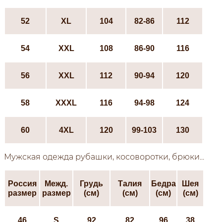
52
ХL
104
82-86
112
54
XXL
108
86-90
116
56
XXL
112
90-94
120
58
XXXL
116
94-98
124
60
4XL
120
99-103
130
Мужская одежда рубашки, косоворотки, брюки...
Россия
Межд.
Грудь
Талия
Бедра
Шея
размер
размер
(см)
(см)
(см)
(см)
46
S
92
82
96
38