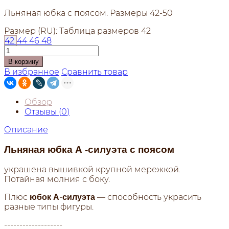
Льняная юбка с поясом. Размеры 42-50
Размер (RU):
Таблица размеров
42
42
44
46
48
В корзину
В избранное
Сравнить товар
Обзор
Отзывы (
0
)
Описание
Льняная юбка А -силуэта с поясом
украшена вышивкой крупной мережкой.
Потайная молния с боку.
Плюс
-
— способность украсить
юбок
А
силуэта
разные типы фигуры.
-------------------