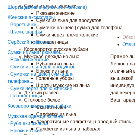
Сумки из льна, рюкзаки....
Шорты дачные (мужские / женские)
Рюкзаки женские
Женские аксессуары
Сумки из льна для продуктов
- Воротнички
Сумочки на шею | сумка для телефона...
- Шали, шарфы
Сумки через плечо женские
Обзо
Сербский трикотаж
Планшетницы
Отзы
Косоворотки русские рубахи
Сумки из льна, рюкзаки....
Мужская одежда из льна
Прямое ль
- Рюкзаки женские
Рубашки из льна
Легкое пла
- Сумки из льна для продуктов
Брюки из льна
отличный 
- Сумочки на шею | сумка для
Головные уборы
вышивкой 
телефона...
Шорты мужские из льна
индивидуа
- Сумки через плечо женские
Детский раздел
для вечерн
- Планшетницы
Столовое белье
Ваш гарде
Косоворотки русские рубахи
Скатерти лен
Салфетки из льна
Мужская одежда из льна
Декоративные салфетки | народный стиль
- Рубашки из льна
Салфетки из льна в наборах
- Брюки из льна