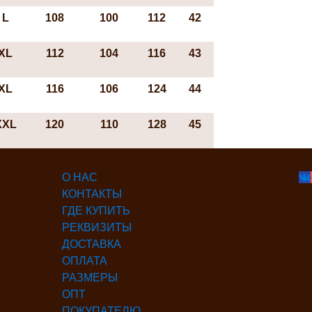
L
108
100
112
42
ХL
112
104
116
43
ХL
116
106
124
44
XXL
120
110
128
45
Разделы
С
О НАС
0-
КОНТАКТЫ
ГДЕ КУПИТЬ
РЕКВИЗИТЫ
ДОСТАВКА
ые
ОПЛАТА
РАЗМЕРЫ
ОПТ
ПОКУПАТЕЛЮ