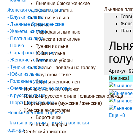
Льняные брюки женские
Льняное пла
Женская одежда из льна
Жакеты, жилеты.
Глав
- Блузки из льна
Платья из льна
Женс
- Льняные брюки женские
Пончо
Плать
- Жакеты, жилеты.
Сарафаны льняные
- Платья из льна
Женские топики лен
Льня
- Пончо
Туники из льна
- Сарафаны льняные
Юбки из льна
голу
- Женские топики лен
Головные уборы
- Туники из льна
Очелье - повязки на голову
Артикул:
9
- Юбки из льна
в русском стиле
Новинка!
- Головные уборы
Шорты женские лен
- Очелье - повязки на голову
Ночные женские сорочки
- в русском стиле
Платья в русском стиле | славянская одежда
- Шорты женские лен
Шорты дачные (мужские / женские)
Женские аксессуары
Ночные женские сорочки
Еще +8
Воротнички
Платья в русском стиле | славянская
Шали, шарфы
одежда
Сербский трикотаж