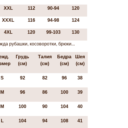
XXL
112
90-94
120
XXXL
116
94-98
124
4XL
120
99-103
130
да рубашки, косоворотки, брюки...
ежд.
Грудь
Талия
Бедра
Шея
змер
(см)
(см)
(см)
(см)
S
92
82
96
38
М
96
86
100
39
М
100
90
104
40
L
104
94
108
41