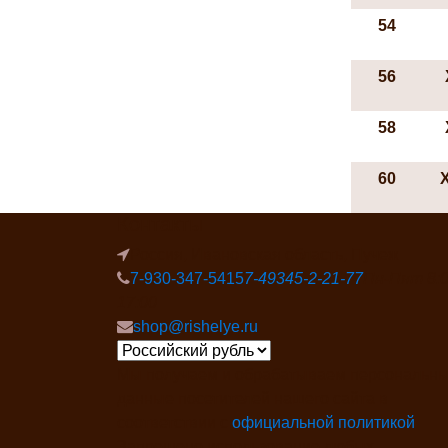
54
56
58
60
Контакты
Россия, Ивановская область, Пучеж
7-930-347-5415
7-49345-2-21-77
Пн-Пят 8:0
17:00
shop@rishelye.ru
Мы получаем и обрабатываем персональн
данные посетителей нашего сайта в
соответствии с
официальной политикой
Запрещено использование любых