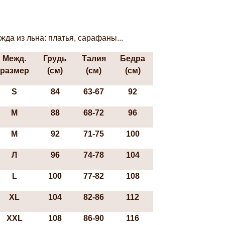
да из льна: платья, сарафаны...
Межд.
Грудь
Талия
Бедра
размер
(см)
(см)
(см)
S
84
63-67
92
М
88
68-72
96
М
92
71-75
100
Л
96
74-78
104
L
100
77-82
108
пасхальные
ХL
104
82-86
112
XXL
108
86-90
116