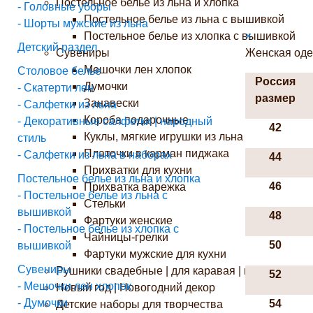
Постельное белье из льна и хлопка
- Головные уборы
Постельное белье из льна с вышивкой
- Шорты мужские из льна
Постельное белье из хлопка с вышивкой
×
Детский раздел
Сувениры
Женская одеж
Мешочки лен хлопок
Столовое белье
Россия
Думочки
- Скатерти лен
размер
Занавески
- Салфетки из льна
Короба подарочные
- Декоративные салфетки | народный
42
Куклы, мягкие игрушки из льна
стиль
Платочки в карман пиджака
- Салфетки из льна в наборах
44
Прихватки для кухни
Постельное белье из льна и хлопка
46
Прихватка варежка
- Постельное белье из льна с
Стельки
вышивкой
48
Фартуки женские
- Постельное белье из хлопка с
Чайницы-грелки
50
вышивкой
Фартуки мужские для кухни
Сувениры
Рушники свадебные | для каравая | венчания | 
52
- Мешочки лен хлопок
Новый год | Новогодний декор
- Думочки
54
Детские наборы для творчества