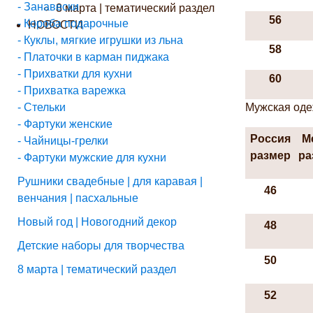
- Занавески
8 марта | тематический раздел
56
- Короба подарочные
НОВОСТИ
- Куклы, мягкие игрушки из льна
58
- Платочки в карман пиджака
- Прихватки для кухни
60
- Прихватка варежка
- Стельки
Мужская одеж
- Фартуки женские
Россия
М
- Чайницы-грелки
размер
ра
- Фартуки мужские для кухни
Рушники свадебные | для каравая |
46
венчания | пасхальные
Новый год | Новогодний декор
48
Детские наборы для творчества
50
8 марта | тематический раздел
52