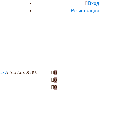
Вход
Регистрация
1-77
Пн-Пят 8:00-
0
0
0