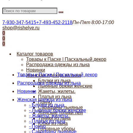
7-930-347-5415
+7-493-452-2118
Пн-Пят 8:00-17:00
shop@rishelye.ru
0
0
0
Каталог товаров
Товары к Пасхе | Пасхальный декор
Распродажа одежды из льна
Новинки
Товары к Пасхе | Пасхальный декор
Женская одежда из льна
Блузки из льна
Распродажа одежды из льна
Льняные брюки женские
Новинки
Жакеты, жилеты.
Платья из льна
Женская одежда из льна
Пончо
- Блузки из льна
Сарафаны льняные
- Льняные брюки женские
Женские топики лен
- Жакеты, жилеты.
Туники из льна
- Платья из льна
Юбки из льна
- Пончо
Головные уборы
- Сарафаны льняные