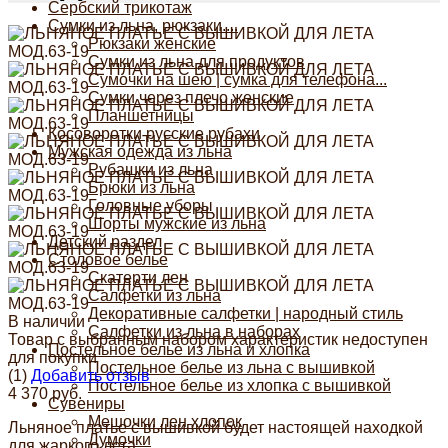
Сербский трикотаж
Сумки из льна, рюкзаки....
Рюкзаки женские
Сумки из льна для продуктов
Сумочки на шею | сумка для телефона...
Сумки через плечо женские
Планшетницы
Косоворотки русские рубахи
Мужская одежда из льна
Рубашки из льна
Брюки из льна
Головные уборы
Шорты мужские из льна
Детский раздел
Столовое белье
Скатерти лен
Салфетки из льна
Декоративные салфетки | народный стиль
В наличии
Салфетки из льна в наборах
Товар с выбранным набором характеристик недоступен
Постельное белье из льна и хлопка
для покупки
Постельное белье из льна с вышивкой
(1)
Добавить отзыв
Постельное белье из хлопка с вышивкой
4 370 руб.
Сувениры
Мешочки лен хлопок
Льняное платье с вышивкой будет настоящей находкой
Думочки
для жаркого лета .