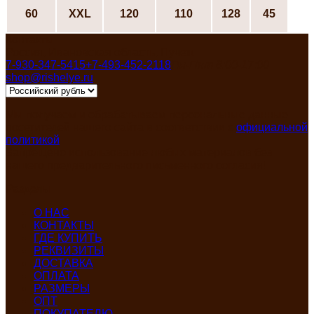
60
XXL
120
110
128
45
Контакты
Россия, Ивановская область, Пучеж
7-930-347-5415
+7-493-452-2118
Пн-Пят 8:00-17:00
shop@rishelye.ru
Мы получаем и обрабатываем персональные данные
посетителей нашего сайта в соответствии с
официальной
политикой
Запрещено использование любых материалов без
нашего предварительного письменного согласия!
Разделы
О НАС
КОНТАКТЫ
ГДЕ КУПИТЬ
РЕКВИЗИТЫ
ДОСТАВКА
ОПЛАТА
РАЗМЕРЫ
ОПТ
ПОКУПАТЕЛЮ