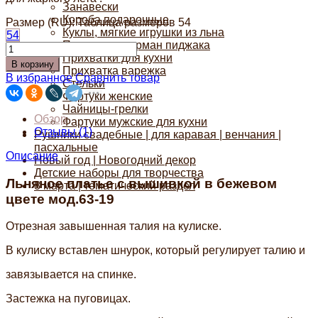
Занавески
Короба подарочные
Размер (RU):
Таблица размеров
54
Куклы, мягкие игрушки из льна
54
Платочки в карман пиджака
Прихватки для кухни
В корзину
Прихватка варежка
В избранное
Сравнить товар
Стельки
Фартуки женские
Чайницы-грелки
Обзор
Фартуки мужские для кухни
Отзывы (
1
)
Рушники свадебные | для каравая | венчания |
пасхальные
Описание
Новый год | Новогодний декор
Детские наборы для творчества
Льняное платье с вышивкой в бежевом
8 марта | тематический раздел
цвете мод.63-19
Отрезная завышенная талия на кулиске.
В кулиску вставлен шнурок, который регулирует талию и
завязывается на спинке.
Застежка на пуговицах.