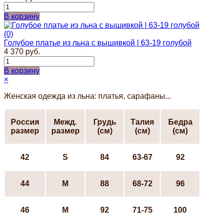
В корзину
(0)
Голубое платье из льна с вышивкой | 63-19 голубой
4 370 руб.
В корзину
×
Женская одежда из льна: платья, сарафаны...
Россия
Межд.
Грудь
Талия
Бедра
размер
размер
(см)
(см)
(см)
42
S
84
63-67
92
44
М
88
68-72
96
46
М
92
71-75
100