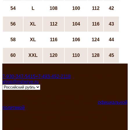
54
L
108
100
112
42
56
ХL
112
104
116
43
58
ХL
116
106
124
44
60
XXL
120
110
128
45
Контакты
Россия, Ивановская область, Пучеж
7-930-347-5415
+7-493-452-2118
Пн-Пят 8:00-17:00
shop@rishelye.ru
Мы получаем и обрабатываем персональные данные
посетителей нашего сайта в соответствии с
официальной
политикой
Запрещено использование любых материалов без
нашего предварительного письменного согласия!
Разделы