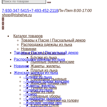
7-930-347-5415
+7-493-452-2118
Пн-Пят 8:00-17:00
shop@rishelye.ru
0
0
0
Каталог товаров
Товары к Пасхе | Пасхальный декор
Распродажа одежды из льна
Новинки
Товары к Пасхе | Пасхальный декор
Женская одежда из льна
Блузки из льна
Распродажа одежды из льна
Льняные брюки женские
Новинки
Жакеты, жилеты.
Платья из льна
Женская одежда из льна
Пончо
- Блузки из льна
Сарафаны льняные
- Льняные брюки женские
Женские топики лен
- Жакеты, жилеты.
Туники из льна
- Платья из льна
Юбки из льна
- Пончо
Головные уборы
- Сарафаны льняные
Очелье - повязки на голову
- Женские топики лен
в русском стиле