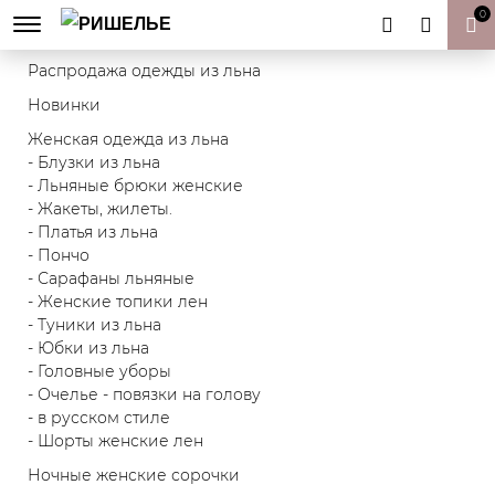
0
Товары к Пасхе | Пасхальный декор
Распродажа одежды из льна
Новинки
Женская одежда из льна
- Блузки из льна
- Льняные брюки женские
- Жакеты, жилеты.
- Платья из льна
- Пончо
- Сарафаны льняные
- Женские топики лен
- Туники из льна
- Юбки из льна
- Головные уборы
- Очелье - повязки на голову
- в русском стиле
- Шорты женские лен
Ночные женские сорочки