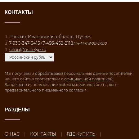
КОНТАКТЫ
Россия, Ивановская область, Пучеж
7-930-347-5415
+7-493-452-2118
Пн-Пят 8:00-17:00
shop@rishelye.ru
Мы получаем и обрабатываем персональные данные посетителей
нашего сайта в соответствии с
официальной политикой
Запрещено использование любых материалов без нашего
предварительного письменного согласия!
РАЗДЕЛЫ
О НАС
КОНТАКТЫ
ГДЕ КУПИТЬ