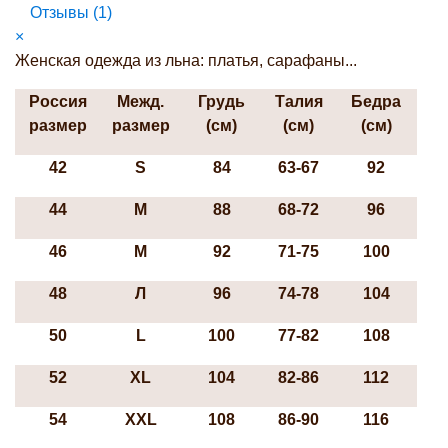
Отзывы (
1
)
×
Женская одежда из льна: платья, сарафаны...
Россия
Межд.
Грудь
Талия
Бедра
размер
размер
(см)
(см)
(см)
42
S
84
63-67
92
44
М
88
68-72
96
46
М
92
71-75
100
48
Л
96
74-78
104
50
L
100
77-82
108
52
ХL
104
82-86
112
54
XXL
108
86-90
116