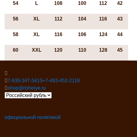
54
L
108
100
112
42
56
ХL
112
104
116
43
58
ХL
116
106
124
44
60
XXL
120
110
128
45
Контакты
Россия, Ивановская область, Пучеж
7-930-347-5415
+7-493-452-2118
Пн-Пят 8:00-17:00
shop@rishelye.ru
Мы получаем и обрабатываем персональные данные
посетителей нашего сайта в соответствии с
официальной политикой
Запрещено использование любых материалов без
нашего предварительного письменного согласия!