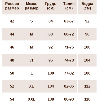
Россия
Межд.
Грудь
Талия
Бедра
размер
размер
(см)
(см)
(см)
42
S
84
63-67
92
44
М
88
68-72
96
46
М
92
71-75
100
48
Л
96
74-78
104
50
L
100
77-82
108
52
ХL
104
82-86
112
54
XXL
108
86-90
116