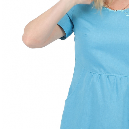
Скатерти лен
Салфетки из льна
Декоративные салфетки | народный стиль
Салфетки из льна в наборах
Постельное белье из льна и хлопка
Постельное белье из льна с вышивкой
Постельное белье из хлопка с вышивкой
Сувениры
Мешочки лен хлопок
Думочки
Занавески
Короба подарочные
Куклы, мягкие игрушки из льна
Платочки в карман пиджака
Прихватки для кухни
Прихватка варежка
Стельки
Фартуки женские
Чайницы-грелки
Фартуки мужские для кухни
Рушники свадебные | для каравая | венчания |
пасхальные
Новый год | Новогодний декор
Детские наборы для творчества