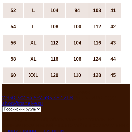
52
L
104
94
108
41
54
L
108
100
112
42
56
ХL
112
104
116
43
58
ХL
116
106
124
44
60
XXL
120
110
128
45
Контакты
Россия, Ивановская область, Пучеж
7-930-347-5415
+7-493-452-2118
Пн-Пят 8:00-17:00
shop@rishelye.ru
Мы получаем и обрабатываем персональные
данные посетителей нашего сайта в соответствии с
официальной политикой