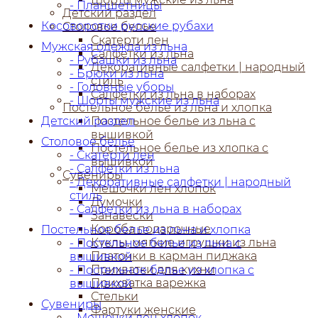
- Планшетницы
Детский раздел
Косоворотки русские рубахи
Столовое белье
Скатерти лен
Мужская одежда из льна
Салфетки из льна
- Рубашки из льна
Декоративные салфетки | народный
- Брюки из льна
стиль
- Головные уборы
Салфетки из льна в наборах
- Шорты мужские из льна
Постельное белье из льна и хлопка
Детский раздел
Постельное белье из льна с
вышивкой
Столовое белье
Постельное белье из хлопка с
- Скатерти лен
вышивкой
- Салфетки из льна
Сувениры
- Декоративные салфетки | народный
Мешочки лен хлопок
стиль
Думочки
- Салфетки из льна в наборах
Занавески
Короба подарочные
Постельное белье из льна и хлопка
Куклы, мягкие игрушки из льна
- Постельное белье из льна с
Платочки в карман пиджака
вышивкой
Прихватки для кухни
- Постельное белье из хлопка с
Прихватка варежка
вышивкой
Стельки
Сувениры
Фартуки женские
- Мешочки лен хлопок