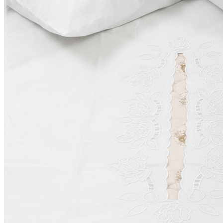
Скатерти лен
Салфетки из льна
Декоративные салфетки | народный стиль
Салфетки из льна в наборах
Постельное белье из льна и хлопка
Постельное белье из льна с вышивкой
Постельное белье из хлопка с вышивкой
Сувениры
Мешочки лен хлопок
Думочки
Занавески
Короба подарочные
Куклы, мягкие игрушки из льна
Платочки в карман пиджака
Прихватки для кухни
Прихватка варежка
Стельки
Фартуки женские
Чайницы-грелки
Фартуки мужские для кухни
Рушники свадебные | для каравая | венчания |
пасхальные
Новый год | Новогодний декор
Детские наборы для творчества