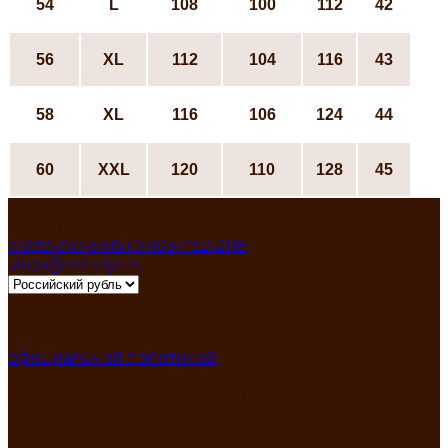
54
L
108
100
112
42
56
ХL
112
104
116
43
58
ХL
116
106
124
44
60
XXL
120
110
128
45
Контакты
Россия, Ивановская область, Пучеж
7-930-347-5415
+7-493-452-2118
Пн-Пят 8:00-17:00
shop@rishelye.ru
Мы получаем и обрабатываем персональные
данные посетителей нашего сайта в соответствии с
официальной политикой
Запрещено использование любых материалов без
нашего предварительного письменного согласия!
Разделы