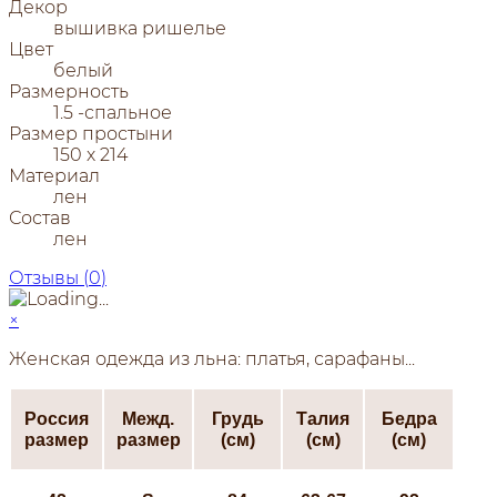
Декор
вышивка ришелье
Цвет
белый
Размерность
1.5 -спальное
Размер простыни
150 х 214
Материал
лен
Состав
лен
Отзывы (
0
)
×
Женская одежда из льна: платья, сарафаны...
Россия
Межд.
Грудь
Талия
Бедра
размер
размер
(см)
(см)
(см)