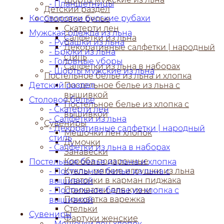
- Планшетницы
Детский раздел
Косоворотки русские рубахи
Столовое белье
Скатерти лен
Мужская одежда из льна
Салфетки из льна
- Рубашки из льна
Декоративные салфетки | народный
- Брюки из льна
стиль
- Головные уборы
Салфетки из льна в наборах
- Шорты мужские из льна
Постельное белье из льна и хлопка
Детский раздел
Постельное белье из льна с
вышивкой
Столовое белье
Постельное белье из хлопка с
- Скатерти лен
вышивкой
- Салфетки из льна
Сувениры
- Декоративные салфетки | народный
Мешочки лен хлопок
стиль
Думочки
- Салфетки из льна в наборах
Занавески
Короба подарочные
Постельное белье из льна и хлопка
Куклы, мягкие игрушки из льна
- Постельное белье из льна с
Платочки в карман пиджака
вышивкой
Прихватки для кухни
- Постельное белье из хлопка с
Прихватка варежка
вышивкой
Стельки
Сувениры
Фартуки женские
- Мешочки лен хлопок