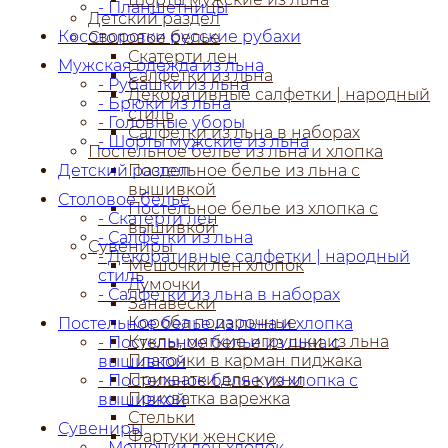
- Планшетницы
Детский раздел
Косоворотки русские рубахи
Столовое белье
Скатерти лен
Мужская одежда из льна
Салфетки из льна
- Рубашки из льна
Декоративные салфетки | народный
- Брюки из льна
стиль
- Головные уборы
Салфетки из льна в наборах
- Шорты мужские из льна
Постельное белье из льна и хлопка
Детский раздел
Постельное белье из льна с
вышивкой
Столовое белье
Постельное белье из хлопка с
- Скатерти лен
вышивкой
- Салфетки из льна
Сувениры
- Декоративные салфетки | народный
Мешочки лен хлопок
стиль
Думочки
- Салфетки из льна в наборах
Занавески
Короба подарочные
Постельное белье из льна и хлопка
Куклы, мягкие игрушки из льна
- Постельное белье из льна с
Платочки в карман пиджака
вышивкой
Прихватки для кухни
- Постельное белье из хлопка с
Прихватка варежка
вышивкой
Стельки
Сувениры
Фартуки женские
- Мешочки лен хлопок