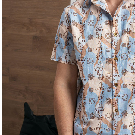
Скатерти лен
Салфетки из льна
Декоративные салфетки | народный стиль
Салфетки из льна в наборах
Постельное белье из льна и хлопка
Постельное белье из льна с вышивкой
Постельное белье из хлопка с вышивкой
Сувениры
Мешочки лен хлопок
Думочки
Занавески
Короба подарочные
Куклы, мягкие игрушки из льна
Платочки в карман пиджака
Прихватки для кухни
Прихватка варежка
Стельки
Фартуки женские
Чайницы-грелки
Фартуки мужские для кухни
Рушники свадебные | для каравая | венчания |
пасхальные
Новый год | Новогодний декор
Детские наборы для творчества