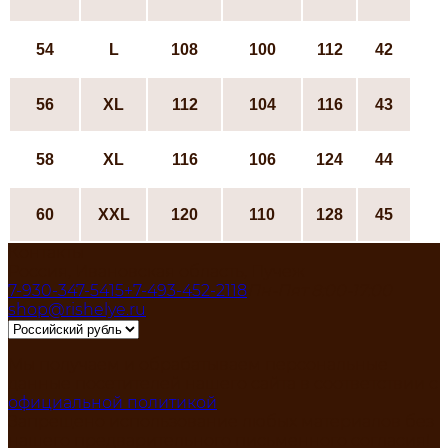
54
L
108
100
112
42
56
ХL
112
104
116
43
58
ХL
116
106
124
44
60
XXL
120
110
128
45
Контакты
Россия, Ивановская область, Пучеж
7-930-347-5415
+7-493-452-2118
Пн-Пят 8:00-17:00
shop@rishelye.ru
Мы получаем и обрабатываем персональные
данные посетителей нашего сайта в соответствии с
официальной политикой
Запрещено использование любых материалов без
нашего предварительного письменного согласия!