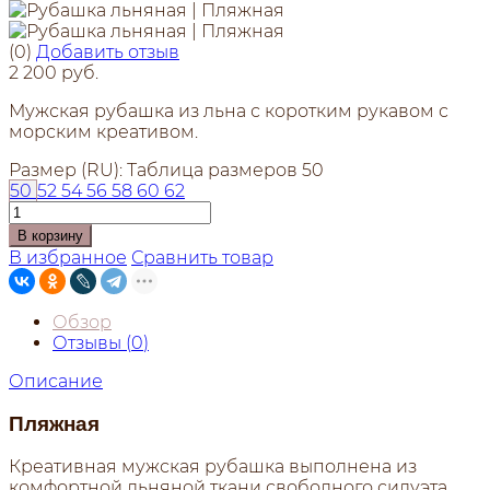
(0)
Добавить отзыв
2 200 руб.
Мужская рубашка из льна с коротким рукавом с
морским креативом.
Размер (RU):
Таблица размеров
50
50
52
54
56
58
60
62
В корзину
В избранное
Сравнить товар
Обзор
Отзывы (
0
)
Описание
Пляжная
Креативная мужская рубашка выполнена из
комфортной льняной ткани свободного силуэта.