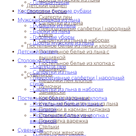
- Планшетницы
Детский раздел
Косоворотки русские рубахи
Столовое белье
Скатерти лен
Мужская одежда из льна
Салфетки из льна
- Рубашки из льна
Декоративные салфетки | народный
- Брюки из льна
стиль
- Головные уборы
Салфетки из льна в наборах
- Шорты мужские из льна
Постельное белье из льна и хлопка
Детский раздел
Постельное белье из льна с
вышивкой
Столовое белье
Постельное белье из хлопка с
- Скатерти лен
вышивкой
- Салфетки из льна
Сувениры
- Декоративные салфетки | народный
Мешочки лен хлопок
стиль
Думочки
- Салфетки из льна в наборах
Занавески
Короба подарочные
Постельное белье из льна и хлопка
Куклы, мягкие игрушки из льна
- Постельное белье из льна с
Платочки в карман пиджака
вышивкой
Прихватки для кухни
- Постельное белье из хлопка с
Прихватка варежка
вышивкой
Стельки
Сувениры
Фартуки женские
- Мешочки лен хлопок