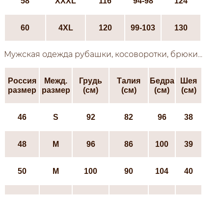
58
XXXL
116
94-98
124
60
4XL
120
99-103
130
Мужская одежда рубашки, косоворотки, брюки...
Россия
Межд.
Грудь
Талия
Бедра
Шея
размер
размер
(см)
(см)
(см)
(см)
46
S
92
82
96
38
48
М
96
86
100
39
50
М
100
90
104
40
52
L
104
94
108
41