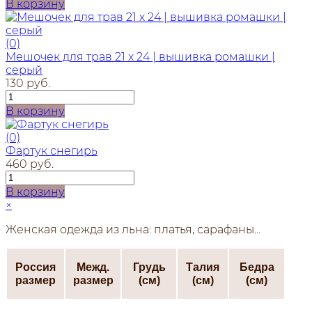
В корзину
(0)
Мешочек для трав 21 х 24 | вышивка ромашки |
серый
130 руб.
В корзину
(0)
Фартук снегирь
460 руб.
В корзину
×
Женская одежда из льна: платья, сарафаны...
Россия
Межд.
Грудь
Талия
Бедра
размер
размер
(см)
(см)
(см)