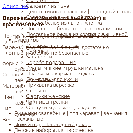
Скатерти лен
Салфетки из льна
Описание
Декоративные салфетки | народный стиль
Салфетки из льна в наборах
Варежка - прихватка из льна (2 шт) в
Постельное белье из льна и хлопка
красном цвете.
Постельное белье из льна с вышивкой
Постельное белье из хлопка с вышивкой
Прихватки для кухни украшены вышивкой
Сувениры
цветочков.
Мешочки лен хлопок
Варежки под горячее на ощупь достаточно
Думочки
плотные и абсолютно безопасные.
Занавески
Короба подарочные
форма
Куклы, мягкие игрушки из льна
рукавица
Платочки в карман пиджака
Состав
Прихватки для кухни
лен, уплотнитель
Прихватка варежка
Материал
Стельки
лен
Фартуки женские
Цвет
Чайницы-грелки
красный
Фартуки мужские для кухни
Тип
Рушники свадебные | для каравая | венчания |
сувенир
пасхальные
Вес
Новый год | Новогодний декор
80 г
Детские наборы для творчества