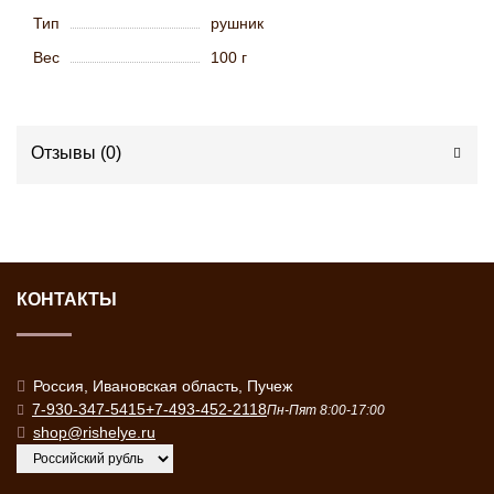
Тип
рушник
Вес
100 г
Отзывы (
0
)
КОНТАКТЫ
Россия, Ивановская область, Пучеж
7-930-347-5415
+7-493-452-2118
Пн-Пят 8:00-17:00
shop@rishelye.ru