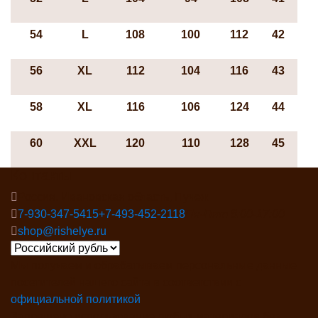
54
L
108
100
112
42
56
ХL
112
104
116
43
58
ХL
116
106
124
44
60
XXL
120
110
128
45
Контакты
Россия, Ивановская область, Пучеж
7-930-347-5415
+7-493-452-2118
Пн-Пят 8:00-17:00
shop@rishelye.ru
Мы получаем и обрабатываем персональные данные
посетителей нашего сайта в соответствии с
официальной политикой
Запрещено использование любых материалов без