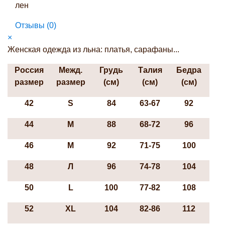
лен
Отзывы (
0
)
×
Женская одежда из льна: платья, сарафаны...
Россия
Межд.
Грудь
Талия
Бедра
размер
размер
(см)
(см)
(см)
42
S
84
63-67
92
44
М
88
68-72
96
46
М
92
71-75
100
48
Л
96
74-78
104
50
L
100
77-82
108
52
ХL
104
82-86
112