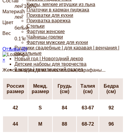
Состав
Куклы, мягкие игрушки из льна
лен 100%
Платочки в карман пиджака
Материал
Прихватки для кухни
лен
Прихватка варежка
Цвет
Стельки
белый
Фартуки женские
Вес
Чайницы-грелки
0.1 кг
Фартуки мужские для кухни
Рушники свадебные | для каравая | венчания |
Отзывы (
0
)
пасхальные
Новый год | Новогодний декор
×
Детские наборы для творчества
8 марта | тематический раздел
Женская одежда из льна: платья, сарафаны...
Россия
Межд.
Грудь
Талия
Бедра
размер
размер
(см)
(см)
(см)
42
S
84
63-67
92
44
М
88
68-72
96