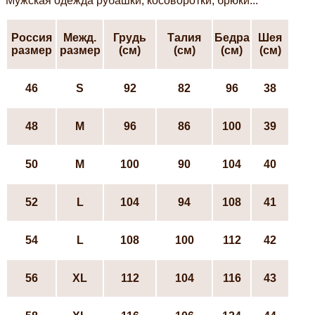
Мужская одежда рубашки, косоворотки, брюки...
Россия
Межд.
Грудь
Талия
Бедра
Шея
размер
размер
(см)
(см)
(см)
(см)
46
S
92
82
96
38
48
М
96
86
100
39
50
М
100
90
104
40
52
L
104
94
108
41
54
L
108
100
112
42
56
ХL
112
104
116
43