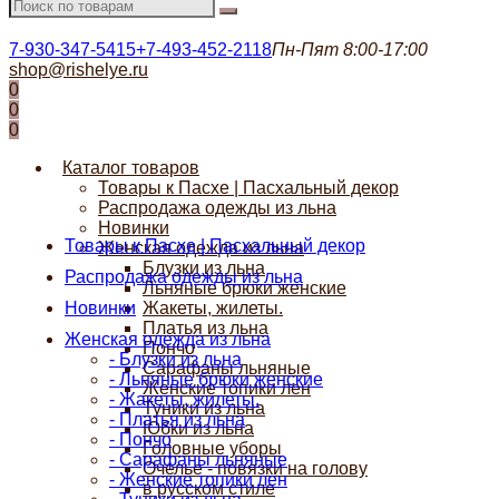
7-930-347-5415
+7-493-452-2118
Пн-Пят 8:00-17:00
shop@rishelye.ru
0
0
0
Каталог товаров
Товары к Пасхе | Пасхальный декор
Распродажа одежды из льна
Новинки
Товары к Пасхе | Пасхальный декор
Женская одежда из льна
Блузки из льна
Распродажа одежды из льна
Льняные брюки женские
Новинки
Жакеты, жилеты.
Платья из льна
Женская одежда из льна
Пончо
- Блузки из льна
Сарафаны льняные
- Льняные брюки женские
Женские топики лен
- Жакеты, жилеты.
Туники из льна
- Платья из льна
Юбки из льна
- Пончо
Головные уборы
- Сарафаны льняные
Очелье - повязки на голову
- Женские топики лен
в русском стиле