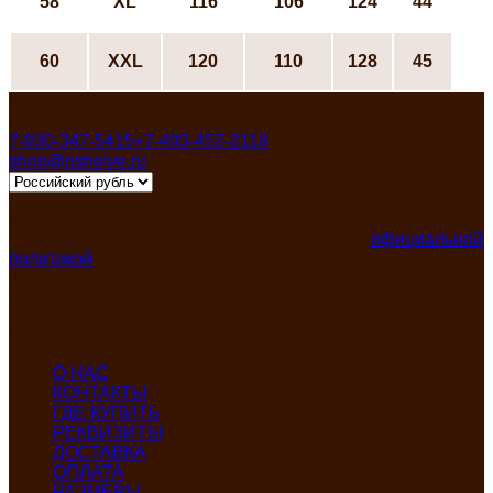
58
ХL
116
106
124
44
60
XXL
120
110
128
45
Контакты
Россия, Ивановская область, Пучеж
7-930-347-5415
+7-493-452-2118
Пн-Пят 8:00-17:00
shop@rishelye.ru
Мы получаем и обрабатываем персональные данные
посетителей нашего сайта в соответствии с
официальной
политикой
Запрещено использование любых материалов без
нашего предварительного письменного согласия!
Разделы
О НАС
КОНТАКТЫ
ГДЕ КУПИТЬ
РЕКВИЗИТЫ
ДОСТАВКА
ОПЛАТА
РАЗМЕРЫ