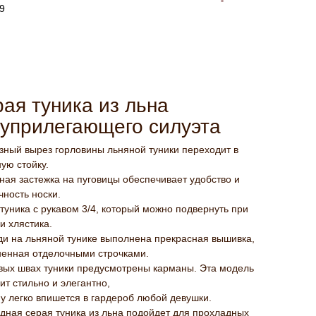
ая туника из льна
уприлегающего силуэта
зный вырез горловины льняной туники переходит в
ую стойку.
ная застежка на пуговицы обеспечивает удобство и
чность носки.
туника с рукавом 3/4, который можно подвернуть при
 хлястика.
и на льняной тунике выполнена прекрасная вышивка,
енная отделочными строчками.
вых швах туники предусмотрены карманы. Эта модель
ит стильно и элегантно,
у легко впишется в гардероб любой девушки.
дная серая туника из льна подойдет для прохладных