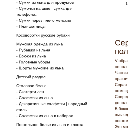
- Сумки из льна для продуктов
- Сумочки на шею | сумка для
телефона...
- Сумки через плечо женские
- Планшетницы
Косоворотки русские рубахи
Сер
Мужская одежда из льна
пол
- Рубашки из льна
- Брюки из льна
V-обра
- Головные уборы
неполн
- Шорты мужские из льна
Частич
Детский раздел
практи
Серая 
Столовое белье
помощи
- Скатерти лен
Сперед
- Салфетки из льна
дополн
- Декоративные салфетки | народный
В боко
стиль
выгляд
- Салфетки из льна в наборах
поэтом
Постельное белье из льна и хлопка
Это мо