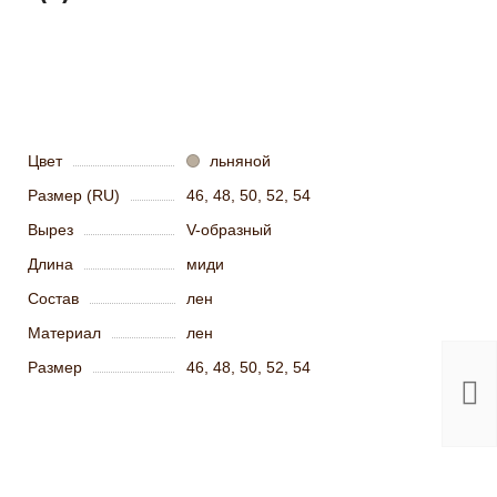
Цвет
льняной
Размер (RU)
46, 48, 50, 52, 54
Вырез
V-образный
Длина
миди
Состав
лен
Материал
лен
Льн
туни
Размер
46, 48, 50, 52, 54
полос
сире
170-
2 
ру