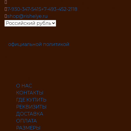
Россия, Ивановская область, Пучеж
7-930-347-5415
+7-493-452-2118
Пн-Пят 8:00-17:00
shop@rishelye.ru
Мы получаем и обрабатываем персональные
данные посетителей нашего сайта в соответствии
с
официальной политикой
Запрещено использование любых материалов
без нашего предварительного письменного
согласия!
Разделы
О НАС
КОНТАКТЫ
ГДЕ КУПИТЬ
РЕКВИЗИТЫ
ДОСТАВКА
ОПЛАТА
РАЗМЕРЫ