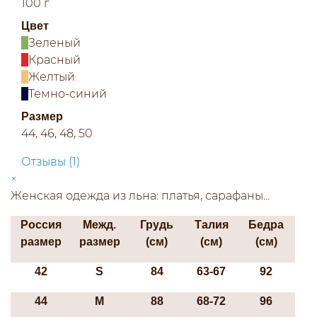
100 г
Цвет
Зеленый
Красный
Желтый
Темно-синий
Размер
44, 46, 48, 50
Отзывы (
1
)
×
Женская одежда из льна: платья, сарафаны...
Россия
Межд.
Грудь
Талия
Бедра
размер
размер
(см)
(см)
(см)
42
S
84
63-67
92
44
М
88
68-72
96