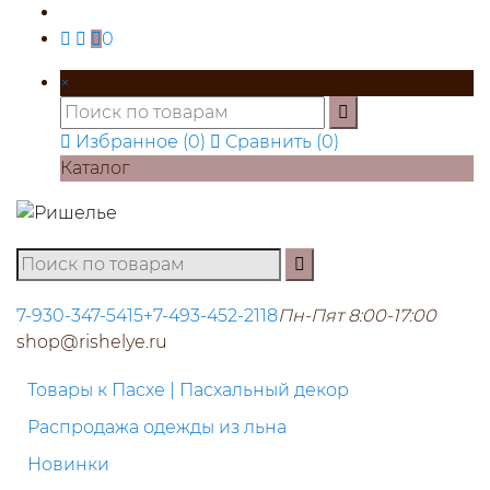
0
×
Избранное (
0
)
Сравнить (
0
)
Каталог
7-930-347-5415
+7-493-452-2118
Пн-Пят 8:00-17:00
shop@rishelye.ru
Товары к Пасхе | Пасхальный декор
Распродажа одежды из льна
Новинки