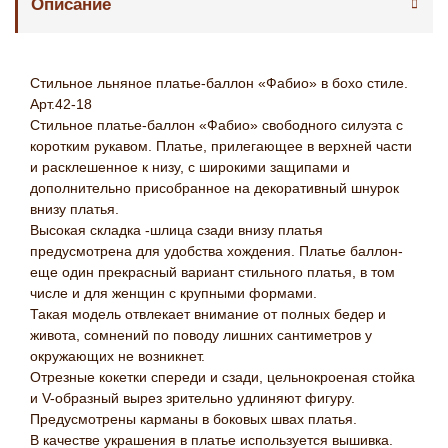
Описание
Стильное льняное платье-баллон «Фабио» в бохо стиле.
Арт.42-18
Стильное платье-баллон «Фабио» свободного силуэта с
коротким рукавом. Платье, прилегающее в верхней части
и расклешенное к низу, с широкими защипами и
дополнительно присобранное на декоративный шнурок
внизу платья.
Высокая складка -шлица сзади внизу платья
предусмотрена для удобства хождения. Платье баллон-
еще один прекрасный вариант стильного платья, в том
числе и для женщин с крупными формами.
Такая модель отвлекает внимание от полных бедер и
живота, сомнений по поводу лишних сантиметров у
окружающих не возникнет.
Отрезные кокетки спереди и сзади, цельнокроеная стойка
и V-образный вырез зрительно удлиняют фигуру.
Предусмотрены карманы в боковых швах платья.
В качестве украшения в платье используется вышивка.