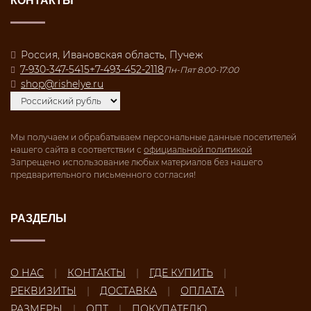
КОНТАКТЫ
Россия, Ивановская область, Пучеж
7-930-347-5415
+7-493-452-2118
Пн-Пят 8:00-17:00
shop@rishelye.ru
Мы получаем и обрабатываем персональные данные посетителей
нашего сайта в соответствии с
официальной политикой
Запрещено использование любых материалов без нашего
предварительного письменного согласия!
РАЗДЕЛЫ
О НАС
КОНТАКТЫ
ГДЕ КУПИТЬ
РЕКВИЗИТЫ
ДОСТАВКА
ОПЛАТА
РАЗМЕРЫ
ОПТ
ПОКУПАТЕЛЮ