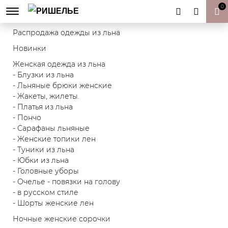
0
Товары к Пасхе | Пасхальный декор
Распродажа одежды из льна
Новинки
Женская одежда из льна
- Блузки из льна
- Льняные брюки женские
- Жакеты, жилеты.
- Платья из льна
- Пончо
- Сарафаны льняные
- Женские топики лен
- Туники из льна
- Юбки из льна
- Головные уборы
- Очелье - повязки на голову
- в русском стиле
- Шорты женские лен
Ночные женские сорочки