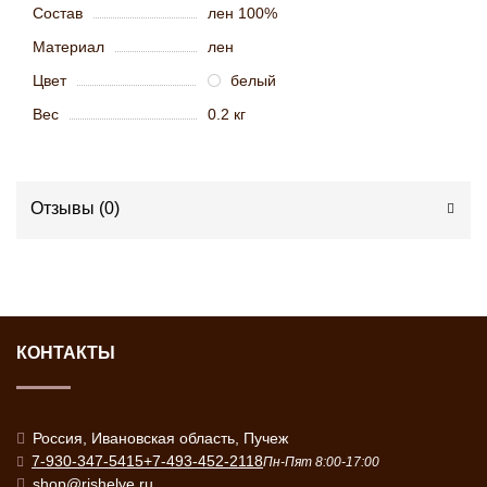
Состав
лен 100%
Материал
лен
Цвет
белый
Вес
0.2 кг
Отзывы (
0
)
КОНТАКТЫ
Россия, Ивановская область, Пучеж
7-930-347-5415
+7-493-452-2118
Пн-Пят 8:00-17:00
shop@rishelye.ru